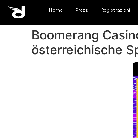
Home
Prezzi
Registrazioni
Boomerang Casino
österreichische Sp