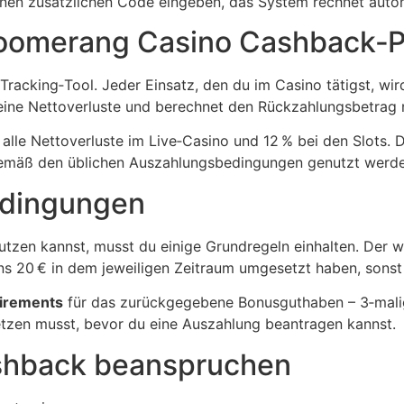
inen zusätzlichen Code eingeben, das System rechnet auto
 Boomerang Casino Cashback
Tracking‑Tool. Jeder Einsatz, den du im Casino tätigst, w
ine Nettoverluste und berechnet den Rückzahlungsbetrag 
f alle Nettoverluste im Live‑Casino und 12 % bei den Slots.
gemäß den üblichen Auszahlungsbedingungen genutzt werde
edingungen
en kannst, musst du einige Grundregeln einhalten. Der wic
 20 € in dem jeweiligen Zeitraum umgesetzt haben, sonst
irements
für das zurückgegebene Bonusguthaben – 3‑mali
tzen musst, bevor du eine Auszahlung beantragen kannst.
Cashback beanspruchen