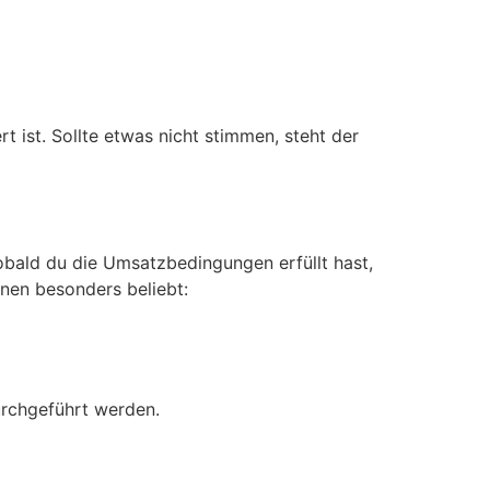
 ist. Sollte etwas nicht stimmen, steht der
obald du die Umsatzbedingungen erfüllt hast,
nen besonders beliebt:
urchgeführt werden.