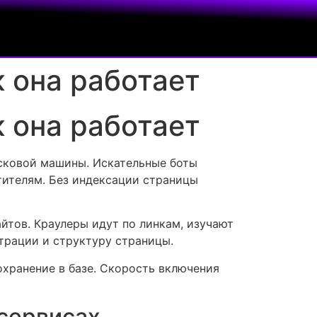
к она работает
к она работает
исковой машины. Искательные боты
тителям. Без индексации страницы
тов. Краулеры идут по линкам, изучают
трации и структуру страницы.
охранение в базе. Скорость включения
 сервисах