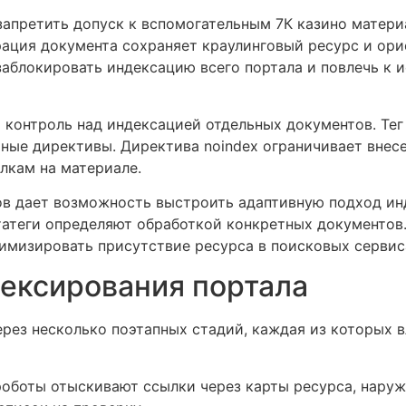
 запретить допуск к вспомогательным 7К казино матер
ация документа сохраняет краулинговый ресурс и ори
аблокировать индексацию всего портала и повлечь к 
й контроль над индексацией отдельных документов. Те
 иные директивы. Директива noindex ограничивает внесе
лкам на материале.
гов дает возможность выстроить адаптивную подход инд
татеги определяют обработкой конкретных документов.
имизировать присутствие ресурса в поисковых сервис
ексирования портала
рез несколько поэтапных стадий, каждая из которых в
оботы отыскивают ссылки через карты ресурса, наруж