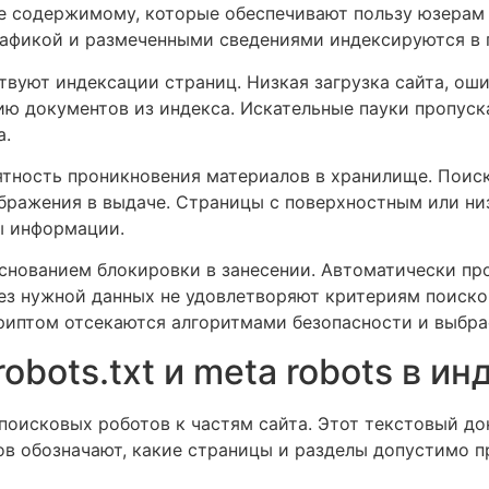
 содержимому, которые обеспечивают пользу юзерам 
рафикой и размеченными сведениями индексируются в 
твуют индексации страниц. Низкая загрузка сайта, ош
ю документов из индекса. Искательные пауки пропуск
а.
тность проникновения материалов в хранилище. Поис
ображения в выдаче. Страницы с поверхностным или н
ы информации.
основанием блокировки в занесении. Автоматически пр
ез нужной данных не удовлетворяют критериям поиск
криптом отсекаются алгоритмами безопасности и выбр
obots.txt и meta robots в и
 поисковых роботов к частям сайта. Этот текстовый до
лов обозначают, какие страницы и разделы допустимо п