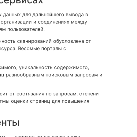
у данных для дальнейшего вывода в
 организации и соединениях между
ям пользователей.
чность сканирований обусловлена от
есурса. Весомые порталы с
жимого, уникальность содержимого,
иц разнообразным поисковым запросам и
сит от состязания по запросам, степени
итмы оценки страниц для повышения
енты
уть — переход по ссылкам с уже