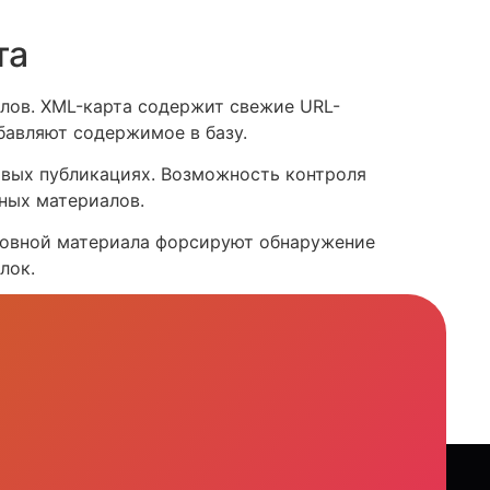
та
лов. XML-карта содержит свежие URL-
бавляют содержимое в базу.
овых публикациях. Возможность контроля
ных материалов.
сновной материала форсируют обнаружение
лок.
 уменьшает время включения публикаций в