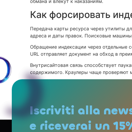
обмана и влекут к наказаниям.
Как форсировать инд
Передача карты ресурса через утилиты д
адреса и даты правок. Поисковые машины 
Обращение индексации через отдельные с
URL отправляет документ на обход в пре
Внутрисайтовая связь способствует паук
содержимого. Краулеры чаще проверяют 
Публикация гиперссылок в социальны
Размещение контента в RSS-ленте фо
Приобретение наружных гиперссыло
Периодическое актуализация наполнения 
Iscriviti alla new
хранилище сведений.
e riceverai un 15