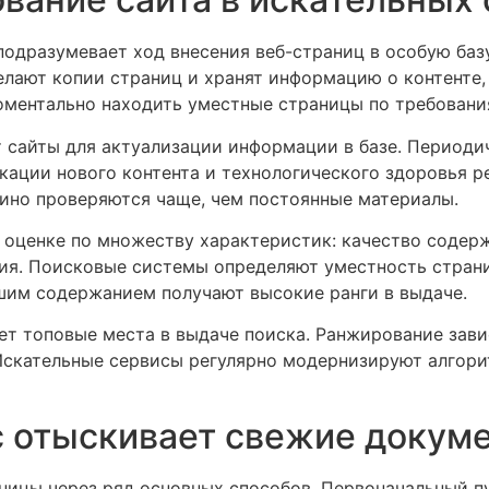
одразумевает ход внесения веб-страниц в особую баз
елают копии страниц и хранят информацию о контенте,
оментально находить уместные страницы по требовани
 сайты для актуализации информации в базе. Периоди
кации нового контента и технологического здоровья р
ино проверяются чаще, чем постоянные материалы.
оценке по множеству характеристик: качество содер
ия. Поисковые системы определяют уместность стран
шим содержанием получают высокие ранги в выдаче.
ет топовые места в выдаче поиска. Ранжирование зави
Искательные сервисы регулярно модернизируют алгор
с отыскивает свежие докум
ницы через ряд основных способов. Первоначальный п