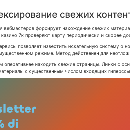
ексирование свежих контен
ля вебмастеров форсирует нахождение свежих материа
казино 7к проверяют карту периодически и скорее до
ервисы позволяет известить искательную систему о н
имущественном режиме. Метод действенен для неотлож
ам оперативнее находить свежие страницы. Линки с о
материалы с существенным числом входящих гиперссы
х сетях захватывает фокус искательных машин
рсирует обход публикаций
к повышает важность индексации
наращивает регулярность сканирований краулерами и
sletter
% di