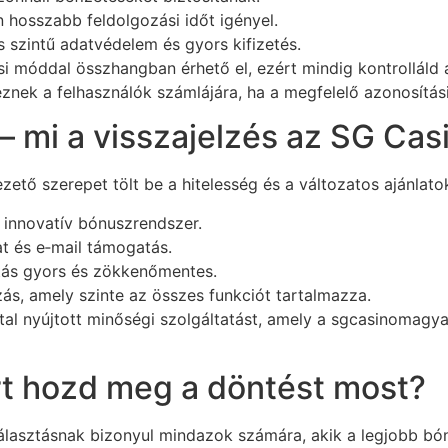
n hosszabb feldolgozási időt igényel.
s szintű adatvédelem és gyors kifizetés.
i móddal összhangban érhető el, ezért mindig kontrolláld 
znek a felhasználók számlájára, ha a megfelelő azonosítási
– mi a visszajelzés az SG Cas
tő szerepet tölt be a hitelesség és a változatos ajánlatok
s innovatív bónuszrendszer.
at és e‑mail támogatás.
tás gyors és zökkenőmentes.
ás, amely szinte az összes funkciót tartalmazza.
által nyújtott minőségi szolgáltatást, amely a sgcasinomagy
rt hozd meg a döntést most?
lasztásnak bizonyul mindazok számára, akik a legjobb bón