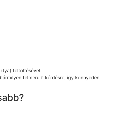
ya) feltöltésével.
 bármilyen felmerülő kérdésre, így könnyedén
rsabb?