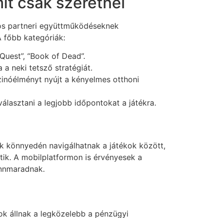
it csak szeretnél
ziós partneri együttműködéseknek
A főbb kategóriák:
 Quest”, “Book of Dead”.
 a neki tetsző stratégiát.
zinóélményt nyújt a kényelmes otthoni
választani a legjobb időpontokat a játékra.
k könnyedén navigálhatnak a játékok között,
tik. A mobilplatformon is érvényesek a
ennmaradnak.
ok állnak a legközelebb a pénzügyi