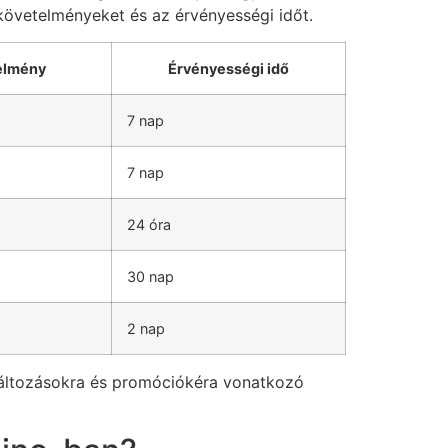
 követelményeket és az érvényességi időt.
elmény
Érvényességi idő
7 nap
7 nap
24 óra
30 nap
2 nap
változásokra és promóciókéra vonatkozó