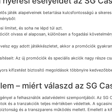
 nyerési esélyeidet az SG Ca
lős játék alapelveinek betartása kulcsfontosságú a sikeres
lményből:
si limitet, és soha ne lépd túl azt.
ciót olvass el alaposan, különösen a fogadási követelmény
velsz egy adott játékkészletet, akkor a promóciók gyakran 
téseit: Az új promóciók és speciális akciók nagy része csak
yors kifizetést biztosító megoldások többnyire kedvezőbbek
lem – miért válaszd az SG Ca
igényel a felhasználók adatvédelmi szempontjából. Az SG C
tok és a tranzakciók teljes mértékben védettek. A sgcasin
biztonság és a transzparens működés mellett. Emellett a ki