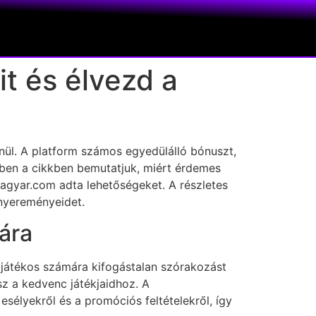
it és élvezd a
nül. A platform számos egyedülálló bónuszt,
Ebben a cikkben bemutatjuk, miért érdemes
magyar.com adta lehetőségeket. A részletes
 nyereményeidet.
ára
 játékos számára kifogástalan szórakozást
sz a kedvenc játékjaidhoz. A
sélyekről és a promóciós feltételekről, így