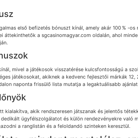
usz
galmas első befizetés bónuszt kínál, amely akár 100 % -os
ei áttekinthetők a sgcasinomagyar.com oldalán, ahol minden
ján.
ónuszok
ál, mivel a játékosok visszatérése kulcsfontosságú a szolg
éges játékosokat, akiknek a kedvenc fejlesztői márkák 12, 
on naponta frissülő lista mutatja a legaktuálisabb ajánlat
előnyök
 kialakítva, akik rendszeresen játszanak és jelentős tétek
, dedikált ügyfélszolgálatot és külön rendezvényekre való
gazodni a ranglistán és a feloldandó szinteken keresztül.