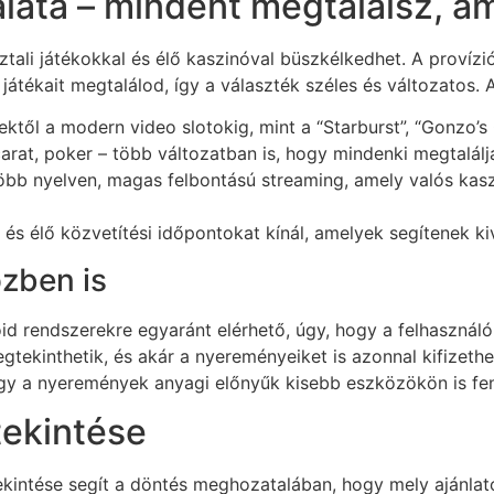
lata – mindent megtalálsz, am
ztali játékokkal és élő kaszinóval büszkélkedhet. A proví
átékait megtalálod, így a választék széles és változatos. 
ektől a modern video slotokig, mint a “Starburst”, “Gonzo’s
carat, poker – több változatban is, hogy mindenki megtalálja
 több nyelven, magas felbontású streaming, amely valós kas
és élő közvetítési időpontokat kínál, amelyek segítenek ki
özben is
d rendszerekre egyaránt elérhető, úgy, hogy a felhasználó
ekinthetik, és akár a nyereményeiket is azonnal kifizethe
így a nyeremények anyagi előnyűk kisebb eszközökön is f
tekintése
kintése segít a döntés meghozatalában, hogy mely ajánlat