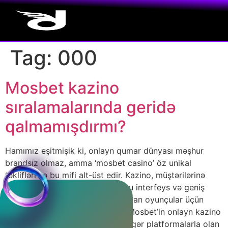
Tag:
000
Mosbet kazino
sıralamalarında geridə
qalmamışdırmı?
Hamımız eşitmişik ki, onlayn qumar dünyası məşhur
brandsız olmaz, amma ‘mosbet casino’ öz unikal
təklifləri ilə bu mifi alt-üst edir. Kazino, müştərilərinə
əlverişli bonuslar, istifadəçi dostu interfeys və geniş
müştəri dəstəyi ilə öz yerini axtaran oyunçular üçün
maraqlı bir seçimdir. Bu yazıda, Mosbet’in onlayn kazino
dünyasında necə seçildiyini və digər platformalarla olan