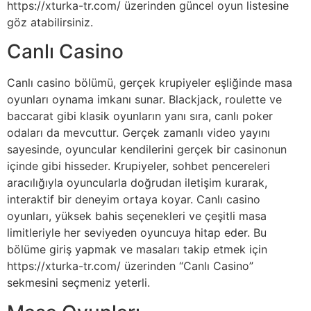
https://xturka-tr.com/ üzerinden güncel oyun listesine
göz atabilirsiniz.
Canlı Casino
Canlı casino bölümü, gerçek krupiyeler eşliğinde masa
oyunları oynama imkanı sunar. Blackjack, roulette ve
baccarat gibi klasik oyunların yanı sıra, canlı poker
odaları da mevcuttur. Gerçek zamanlı video yayını
sayesinde, oyuncular kendilerini gerçek bir casinonun
içinde gibi hisseder. Krupiyeler, sohbet pencereleri
aracılığıyla oyuncularla doğrudan iletişim kurarak,
interaktif bir deneyim ortaya koyar. Canlı casino
oyunları, yüksek bahis seçenekleri ve çeşitli masa
limitleriyle her seviyeden oyuncuya hitap eder. Bu
bölüme giriş yapmak ve masaları takip etmek için
https://xturka-tr.com/ üzerinden “Canlı Casino”
sekmesini seçmeniz yeterli.