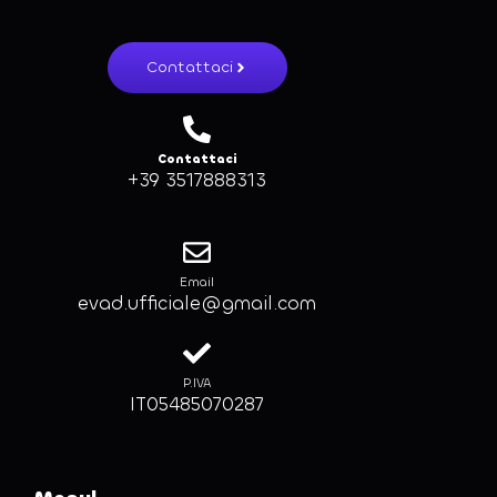
Contattaci
Contattaci
+39 3517888313
Email
evad.ufficiale@gmail.com
P.IVA
IT05485070287