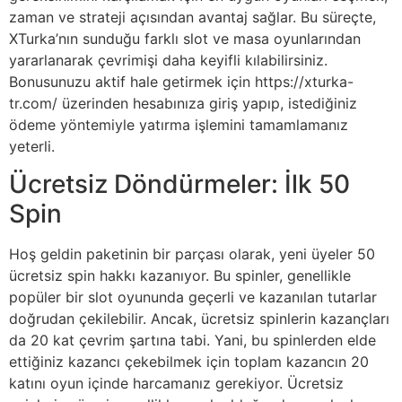
zaman ve strateji açısından avantaj sağlar. Bu süreçte,
XTurka’nın sunduğu farklı slot ve masa oyunlarından
yararlanarak çevrimişi daha keyifli kılabilirsiniz.
Bonusunuzu aktif hale getirmek için https://xturka-
tr.com/ üzerinden hesabınıza giriş yapıp, istediğiniz
ödeme yöntemiyle yatırma işlemini tamamlamanız
yeterli.
Ücretsiz Döndürmeler: İlk 50
Spin
Hoş geldin paketinin bir parçası olarak, yeni üyeler 50
ücretsiz spin hakkı kazanıyor. Bu spinler, genellikle
popüler bir slot oyununda geçerli ve kazanılan tutarlar
doğrudan çekilebilir. Ancak, ücretsiz spinlerin kazançları
da 20 kat çevrim şartına tabi. Yani, bu spinlerden elde
ettiğiniz kazancı çekebilmek için toplam kazancın 20
katını oyun içinde harcamanız gerekiyor. Ücretsiz