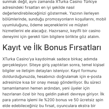
sunmak değil, aynı zamanda XTurka Casino Türkiye
adresindeki fırsatları en iyi şekilde nasıl
değerlendirebileceğinizi göstermek. Yazının ilerleyen
bölümlerinde, sunduğu promosyonların koşullarını, mobil
uyumluluğunu, ödeme seçeneklerini ve müşteri
hizmetlerini ele alacağız. Hazırsanız, keyifli bir casino
deneyimi için gerekli tüm bilgilere birlikte göz atalım.
Kayıt ve İlk Bonus Fırsatları
XTurka Casino’ya kaydolmak sadece birkaç adımda
gerçekleşiyor. Siteye giriş yaptıktan sonra, temel kişisel
bilgiler ve iletişim detayları isteniyor. Kayıt formunu
doldurduğunuzda, hesabınızı doğrulamak için e-posta
adresinize kısa bir onay mesajı gönderiliyor. Bu süreci
tamamlamanın hemen ardından, yeni üyeler için
hazırlanan özel bir hoş geldin paketi devreye giriyor. İlk
para yatırma işlemi ile %200 bonus ve 50 ücretsiz spin
elde edebileceğiniz bu fırsat, oyunculara ekstra bir