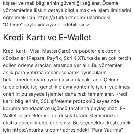
kişisel ve mali bilgilerinin güvenliği sağlanır. Ödeme
yöntemlerine ilişkin detaylı bilgi almak ve işlem limitlerini
öğrenmek için https://xturka-tr.com/ üzerindeki
“Ödeme” sayfasını ziyaret edebilirsiniz.
Kredi Kartı ve E-Wallet
Kredi kartı (Visa, MasterCard) ve popüler elektronik
cüzdanlar (Papara, Payfix, Skrill) XTurka’da en çok tercih
edilen ödeme araçları arasında yer alır. Bu yöntemler,
anlık para yatırma imkanı sunarak oyuncuların
bekletmeden oyun oynamasına olanak tanır. Çekim
taleplerinde ise, genellikle aynı yöntemle işlem yapılması
önerilir; bu sayede işlemler daha hızlı tamamlanır. Kredi
kartı bilgileriniz, SSL şifreleme protokolü sayesinde
koruma altındadır ve üçüncü taraflarla paylaşılmaz. E-
Wallet seçenekleriyle de düşük tutarlı işlemlerinizde
ekstra güvenlik elde edersiniz. Bu seçenekleri keşfetmek
için https://xturka-tr.com/ adresindeki “Para Yatırma”