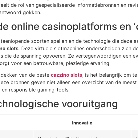
eelt de rol van gespecialiseerde informatiebronnen en review
rantwoord gokken.
e online casinoplatforms en ‘c
 uiteenlopende soorten spellen en de technologie die deze 
no slots
. Deze virtuele slotmachines onderscheiden zich do
ts die de spanning opvoeren. Ze vertegenwoordigen een evo
orgt voor een betrouwbare, plezierige ervaring.
ontdekken van de beste
cazzino slots
, is het belangrijk om t
 Deze bronnen geven niet alleen een overzicht van de meest
 en responsible gaming-tools.
chnologische vooruitgang
Innovatie