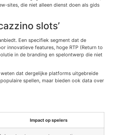
-sites, die niet alleen dienst doen als gids
azzino slots’
aanbiedt. Een specifiek segment dat de
or innovatieve features, hoge RTP (Return to
lutie in de branding en spelontwerp die niet
e weten dat dergelijke platforms uitgebreide
 populaire spellen, maar bieden ook data over
Impact op spelers