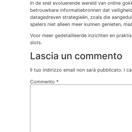
In de snel evoluerende wereld van online go
betrouwbare informatiebronnen dat veiligheid,
datagedreven strategieën, zoals die aanged
spelers niet alleen meer kunnen genieten, maar
Voor meer gedetailleerde inzichten en praktis
slots.
Lascia un commento
Il tuo indirizzo email non sarà pubblicato.
I c
Commento
*