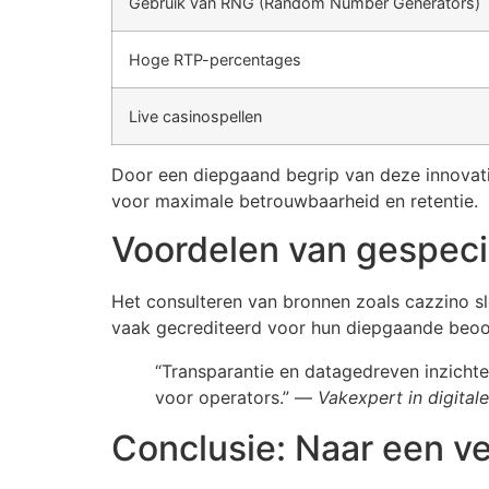
Gebruik van RNG (Random Number Generators)
Hoge RTP-percentages
Live casinospellen
Door een diepgaand begrip van deze innovat
voor maximale betrouwbaarheid en retentie.
Voordelen van gespeci
Het consulteren van bronnen zoals cazzino sl
vaak gecrediteerd voor hun diepgaande beoor
“Transparantie en datagedreven inzicht
voor operators.” —
Vakexpert in digital
Conclusie: Naar een v