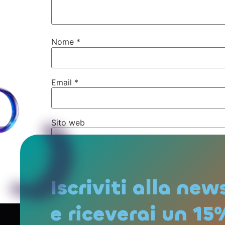
Nome
*
Email
*
Sito web
Salva il mio nome, email e sito web in qu
Iscriviti alla new
e riceverai un 15