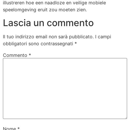
illustreren hoe een naadloze en veilige mobiele
speelomgeving eruit zou moeten zien.
Lascia un commento
Il tuo indirizzo email non sarà pubblicato.
I campi
obbligatori sono contrassegnati
*
Commento
*
Nome
*