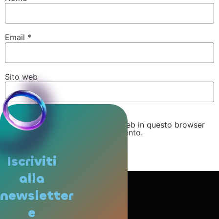
Email
*
Sito web
Salva il mio nome, email e sito web in questo browser
per la prossima volta che commento.
Iscriviti
alla
newsletter
e