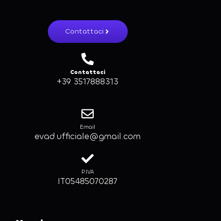
Contattaci
Contattaci
+39 3517888313
Email
evad.ufficiale@gmail.com
P.IVA
IT05485070287