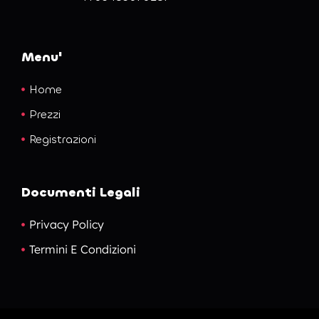
Menu'
Home
Prezzi
Registrazioni
Documenti Legali
Privacy Policy
Termini E Condizioni