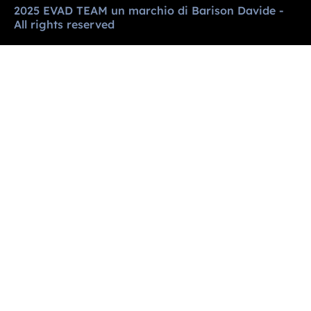
2025 EVAD TEAM un marchio di Barison Davide -
All rights reserved