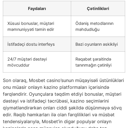
Faydaları
Çətinlikləri
Xüsusi bonuslar, müştəri
Ödəniş metodlarının
məmnuniyyəti təmin edir
məhdudluğu
İstifadəçi dostu interfeys
Bəzi oyunların əskikliyi
24/7 müştəri dəstəyi
Rəqabət şəraitində
mövcuddur
tanınmağın çətinliyi
Son olaraq, Mosbet casino’sunun müqayisəli üstünlükləri
onu müasir onlayn kazino platformaları içərisində
fərqləndirir. Oyunçulara təqdim etdiyi bonuslar, müştəri
dəstəyi və istifadəçi təcrübəsi, kazino seçimlərini
qiymətləndirərkən onları ciddi şəkildə düşünməyə sövq
edir. Rəqib həmkarları ilə olan fərqlilikləri və müsbət
tendensiyalarıylə, Mosbet’in digər populyar onlayn