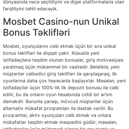
dünyasında necə seçildiyini və digər platformalarla olan
fərqliliyini təhlil edəcəyik.
Mosbet Casino-nun Unikal
Bonus Təklifləri
Mosbet, oyunçularını cəlb etmək üçün bir sıra unikal
bonus təklifləri ilə diqqət çəkir. Xüsusilə yeni
istifadəçilərə təqdim olunan bonuslar, giriş motivasiyası
yaratmaq üçün mükəmməl bir vasitədir. Beləliklə, yeni
müştərilər cəlbedici giriş təklifləri ilə qarşılaşaraq, ilk
oyunlarına daha çox həyəcanla başlayırlar. Məsələn, yeni
istifadəçilər üçün 100%-lik ilk depozit bonusu ilə cəlb
edilir, bu da onların oyun hesabında ciddi bir artım
deməkdir. Bununla yanaşı, mövcud müştərilər üçün
alternativ mükafat proqramları ilə dəstək verilir. Bu
proqramlar, aktiv oyunçuları cəlb etmək və onlara
mükafatlar təqdim etmək məqsədini güdür; məsələn,