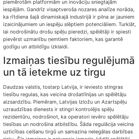
piemērotām platformām un inovāciju sniegtajām
iespējām. Gandrīz visaptveroša nozares analīze norāda,
ka rītdiena šajā dinamiskajā industrijā ir pilna ar jauniem
izaicinājumiem un iespēju slēptiem potenciāliem. Turklāt,
lai nodrošinātu drošu spēļu pieredzi, spēlētāji ir spiesti
pievērst uzmanību ņemtiem faktoriem, kas garantē
godīgu un atbildīgu izklaidi.
Izmaiņas tiesību regulējumā
un tā ietekme uz tirgu
Daudzas valstis, tostarp Latvija, ir ieviesto stingras
tiesību regulas, kas veicina drošatlīnijas un spēlētāju
aizsardzību. Piemēram, Latvijas Izložu un Azartspēļu
uzraudzības dienests ir stingri kontrolējis spēļu
rezidentūru, nodrošinot, ka operatori ievēro spēlētāju
tiesības un nodrošina atbilstību. Šāda regulācija veicina
uzticības celšanu tirgū un samazina nelegālas darbības