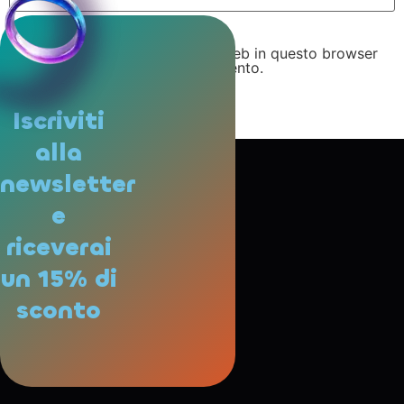
Salva il mio nome, email e sito web in questo browser
per la prossima volta che commento.
Iscriviti
alla
newsletter
e
riceverai
un 15% di
sconto