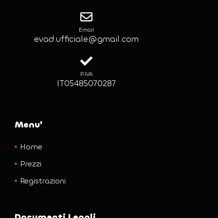
Email
evad.ufficiale@gmail.com
P.IVA
IT05485070287
Menu'
Home
Prezzi
Registrazioni
Documenti Legali