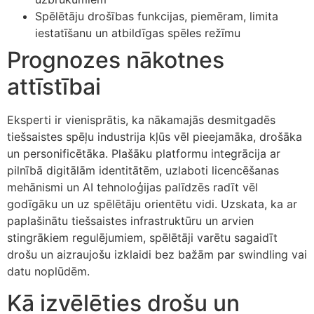
Spēlētāju drošības funkcijas, piemēram, limita
iestatīšanu un atbildīgas spēles režīmu
Prognozes nākotnes
attīstībai
Eksperti ir vienisprātis, ka nākamajās desmitgadēs
tiešsaistes spēļu industrija kļūs vēl pieejamāka, drošāka
un personificētāka. Plašāku platformu integrācija ar
pilnībā digitālām identitātēm, uzlaboti licencēšanas
mehānismi un AI tehnoloģijas palīdzēs radīt vēl
godīgāku un uz spēlētāju orientētu vidi. Uzskata, ka ar
paplašinātu tiešsaistes infrastruktūru un arvien
stingrākiem regulējumiem, spēlētāji varētu sagaidīt
drošu un aizraujošu izklaidi bez bažām par swindling vai
datu noplūdēm.
Kā izvēlēties drošu un