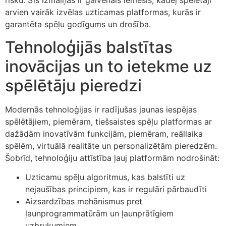
risku. Šīs izmaiņas ir galvenais iemesls, kādēļ spēlētāji
arvien vairāk izvēlas uzticamas platformas, kurās ir
garantēta spēļu godīgums un drošība.
Tehnoloģijās balstītas
inovācijas un to ietekme uz
spēlētāju pieredzi
Modernās tehnoloģijas ir radījušas jaunas iespējas
spēlētājiem, piemēram, tiešsaistes spēļu platformas ar
dažādām inovatīvām funkcijām, piemēram, reāllaika
spēlēm, virtuālā realitāte un personalizētām pieredzēm.
Šobrīd, tehnoloģiju attīstība ļauj platformām nodrošināt:
Uzticamu spēļu algoritmus, kas balstīti uz
nejaušības principiem, kas ir regulāri pārbaudīti
Aizsardzības mehānismus pret
ļaunprogrammatūrām un ļaunprātīgiem
uzbrukumiem