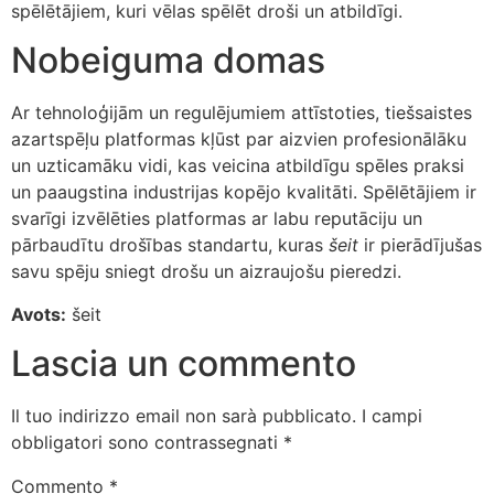
spēlētājiem, kuri vēlas spēlēt droši un atbildīgi.
Nobeiguma domas
Ar tehnoloģijām un regulējumiem attīstoties, tiešsaistes
azartspēļu platformas kļūst par aizvien profesionālāku
un uzticamāku vidi, kas veicina atbildīgu spēles praksi
un paaugstina industrijas kopējo kvalitāti. Spēlētājiem ir
svarīgi izvēlēties platformas ar labu reputāciju un
pārbaudītu drošības standartu, kuras
šeit
ir pierādījušas
savu spēju sniegt drošu un aizraujošu pieredzi.
Avots:
šeit
Lascia un commento
Il tuo indirizzo email non sarà pubblicato.
I campi
obbligatori sono contrassegnati
*
Commento
*