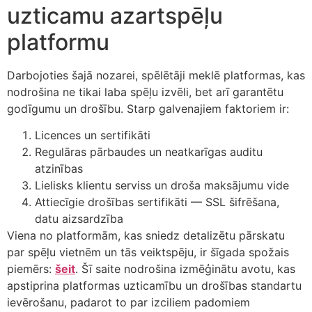
uzticamu azartspēļu
platformu
Darbojoties šajā nozarei, spēlētāji meklē platformas, kas
nodrošina ne tikai laba spēļu izvēli, bet arī garantētu
godīgumu un drošību. Starp galvenajiem faktoriem ir:
Licences un sertifikāti
Regulāras pārbaudes un neatkarīgas auditu
atzinības
Lielisks klientu serviss un droša maksājumu vide
Attiecīgie drošības sertifikāti — SSL šifrēšana,
datu aizsardzība
Viena no platformām, kas sniedz detalizētu pārskatu
par spēļu vietnēm un tās veiktspēju, ir šīgada spožais
piemērs:
šeit
. Šī saite nodrošina izmēģinātu avotu, kas
apstiprina platformas uzticamību un drošības standartu
ievērošanu, padarot to par izciliem padomiem