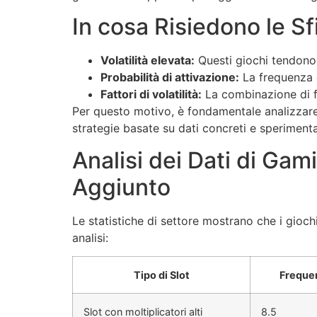
In cosa Risiedono le Sfi
Volatilità elevata:
Questi giochi tendono 
Probabilità di attivazione:
La frequenza c
Fattori di volatilità:
La combinazione di fun
Per questo motivo, è fondamentale analizzare
strategie basate su dati concreti e sperimenta
Analisi dei Dati di Ga
Aggiunto
Le statistiche di settore mostrano che i giochi
analisi:
Tipo di Slot
Frequen
Slot con moltiplicatori alti
8.5