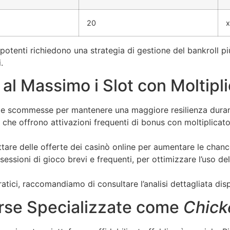
20
x
 potenti richiedono una strategia di gestione del bankroll pi
.
 al Massimo i Slot con Moltipli
le scommesse per mantenere una maggiore resilienza durante
 che offrono attivazioni frequenti di bonus con moltiplicator
tare delle offerte dei casinò online per aumentare le chances
ssioni di gioco brevi e frequenti, per ottimizzare l’uso del 
ci, raccomandiamo di consultare l’analisi dettagliata dispon
orse Specializzate come
Chick