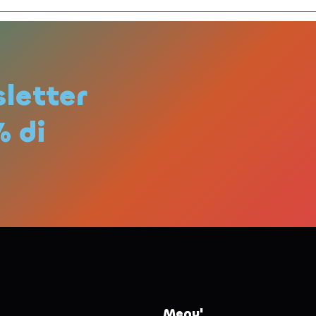
esto browser per la prossima volta che commento.
sletter
% di
Menu'