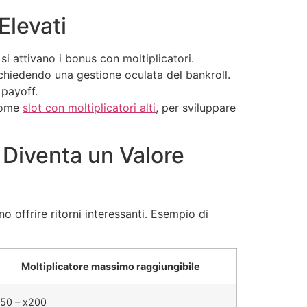
Elevati
i attivano i bonus con moltiplicatori.
ichiedendo una gestione oculata del bankroll.
 payoff.
 come
slot con moltiplicatori alti
, per sviluppare
 Diventa un Valore
o offrire ritorni interessanti. Esempio di
Moltiplicatore massimo raggiungibile
50 – x200