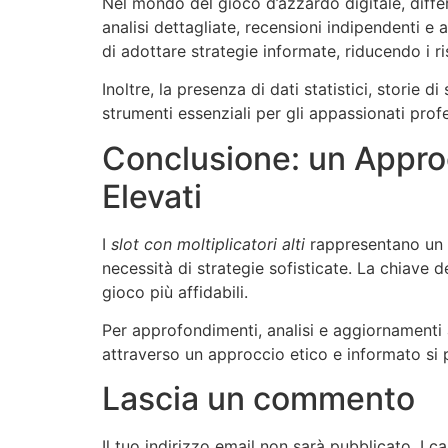
Nel mondo del gioco d’azzardo digitale, differ
analisi dettagliate, recensioni indipendenti e 
di adottare strategie informate, riducendo i r
Inoltre, la presenza di dati statistici, storie
strumenti essenziali per gli appassionati prof
Conclusione: un Approc
Elevati
I
slot con moltiplicatori alti
rappresentano un s
necessità di strategie sofisticate. La chiave d
gioco più affidabili.
Per approfondimenti, analisi e aggiornamenti au
attraverso un approccio etico e informato si 
Lascia un commento
Il tuo indirizzo email non sarà pubblicato.
I c