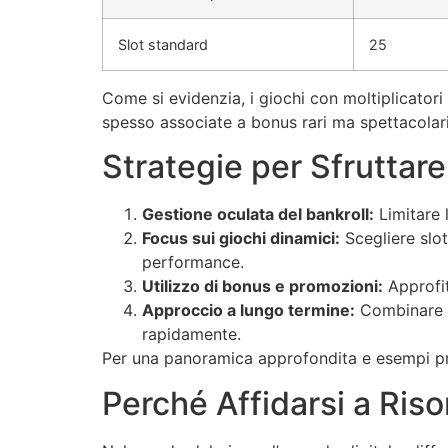
Slot standard
25
Come si evidenzia, i giochi con moltiplicatori
spesso associate a bonus rari ma spettacolari
Strategie per Sfruttare
Gestione oculata del bankroll:
Limitare 
Focus sui giochi dinamici:
Scegliere slot
performance.
Utilizzo di bonus e promozioni:
Approfit
Approccio a lungo termine:
Combinare se
rapidamente.
Per una panoramica approfondita e esempi prati
Perché Affidarsi a Ris