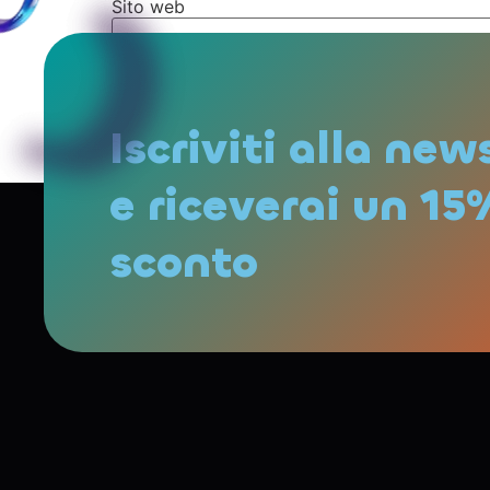
Sito web
Salva il mio nome, email e sito web in qu
Iscriviti alla new
e riceverai un 15
sconto