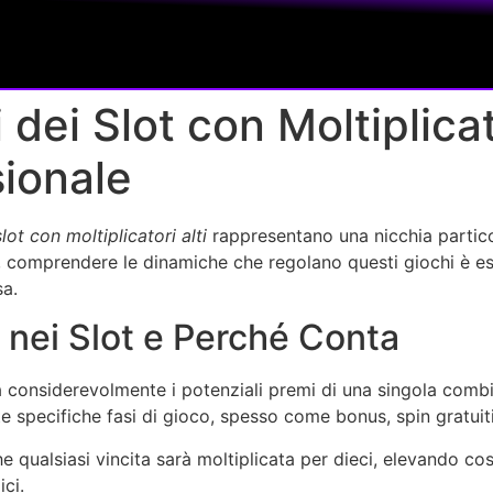
 dei Slot con Moltiplicat
ionale
slot con moltiplicatori alti
rappresentano una nicchia partico
re, comprendere le dinamiche che regolano questi giochi è e
sa.
e nei Slot e Perché Conta
considerevolmente i potenziali premi di una singola combi
te specifiche fasi di gioco, spesso come bonus, spin gratuiti
 qualsiasi vincita sarà moltiplicata per dieci, elevando così
ci.