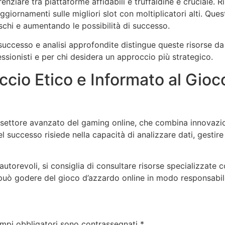
enziare tra piattaforme affidabili e truffaldine è cruciale.
aggiornamenti sulle migliori slot con moltiplicatori alti. Que
ischi e aumentando le possibilità di successo.
 di successo e analisi approfondite distingue queste risorse 
essionisti e per chi desidera un approccio più strategico.
cio Etico e Informato al Gioco
ettore avanzato del gaming online, che combina innovazion
el successo risiede nella capacità di analizzare dati, gestire
torevoli, si consiglia di consultare risorse specializzate co
può godere del gioco d’azzardo online in modo responsabile
ampi obbligatori sono contrassegnati
*