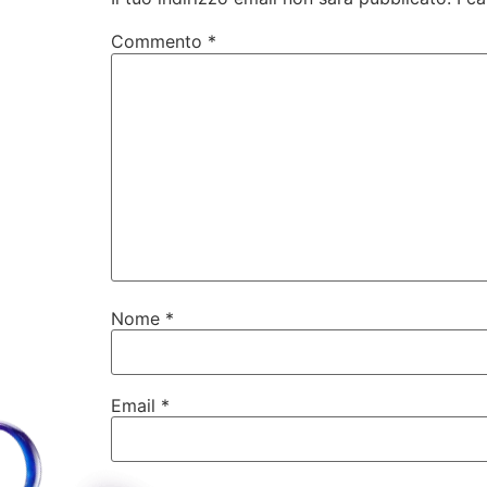
Commento
*
Nome
*
Email
*