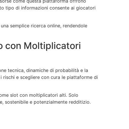
 Risorse come questa piattaforma offrono
sto tipo di informazioni consente ai giocatori
da una semplice ricerca online, rendendole
 con Moltiplicatori
e tecnica, dinamiche di probabilità e la
 i rischi e scegliere con cura le piattaforme di
me slot con moltiplicatori alti. Solo
, sostenibile e potenzialmente redditizio.