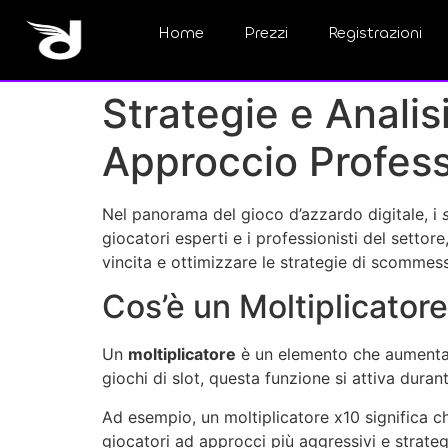
Home
Prezzi
Registrazioni
Strategie e Analisi
Approccio Profess
Nel panorama del gioco d’azzardo digitale, i
giocatori esperti e i professionisti del setto
vincita e ottimizzare le strategie di scommes
Cos’è un Moltiplicator
Un
moltiplicatore
è un elemento che aumenta 
giochi di slot, questa funzione si attiva duran
Ad esempio, un moltiplicatore x10 significa che
giocatori ad approcci più aggressivi e strategi