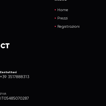
Home
Prezzi
Registrazioni
ECT
Contattaci
+39 3517888313
P.IVA
IT05485070287