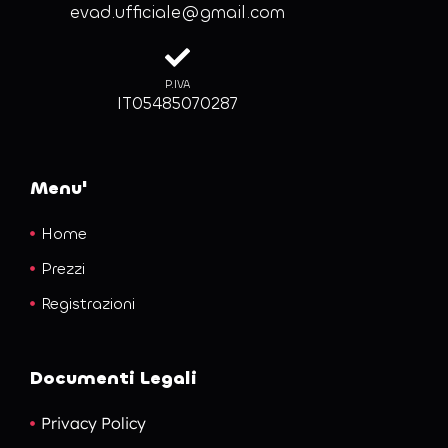
evad.ufficiale@gmail.com
P.IVA
IT05485070287
Menu'
Home
Prezzi
Registrazioni
Documenti Legali
Privacy Policy