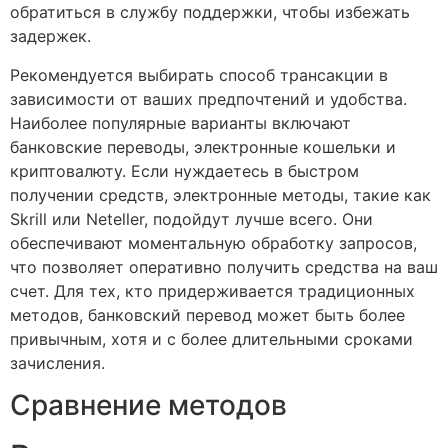
обратиться в службу поддержки, чтобы избежать
задержек.
Рекомендуется выбирать способ трансакции в
зависимости от ваших предпочтений и удобства.
Наиболее популярные варианты включают
банковские переводы, электронные кошельки и
криптовалюту. Если нуждаетесь в быстром
получении средств, электронные методы, такие как
Skrill или Neteller, подойдут лучше всего. Они
обеспечивают моментальную обработку запросов,
что позволяет оперативно получить средства на ваш
счет. Для тех, кто придерживается традиционных
методов, банковский перевод может быть более
привычным, хотя и с более длительными сроками
зачисления.
Сравнение методов