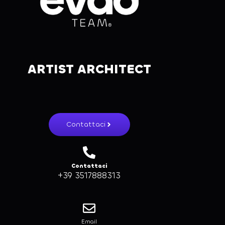
ARTIST ARCHITECT
Contattaci
Contattaci
+39 3517888313
Email