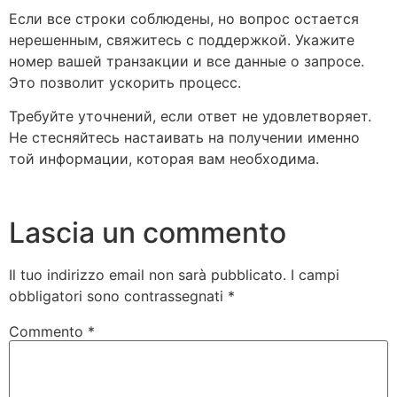
Если все строки соблюдены, но вопрос остается
нерешенным, свяжитесь с поддержкой. Укажите
номер вашей транзакции и все данные о запросе.
Это позволит ускорить процесс.
Требуйте уточнений, если ответ не удовлетворяет.
Не стесняйтесь настаивать на получении именно
той информации, которая вам необходима.
Lascia un commento
Il tuo indirizzo email non sarà pubblicato.
I campi
obbligatori sono contrassegnati
*
Commento
*