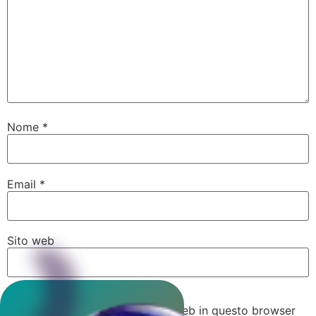
Nome
*
Email
*
Sito web
Salva il mio nome, email e sito web in questo browser